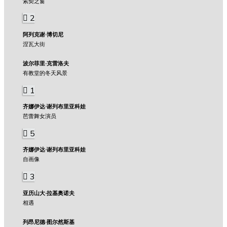
索契之窗
2
阿列克谢·博切尼
涅瓦大街
波尔菲里·克雷洛夫
有教堂的冬天风景
1
齐娜伊达·谢列布里亚科娃
芭蕾舞女演员
5
齐娜伊达·谢列布里亚科娃
自画像
3
亚历山大·拉基奥诺夫
相遇
列昂尼德·图尔然斯基