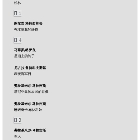
松林
1
谢尔盖·格拉西莫夫
有玫瑰花的静物
4
马蒂罗斯·萨良
屋顶上的鸽子
尼古拉·鲁特科夫斯基
庆祝海军日
弗拉基米尔·马拉吉斯
塔尼亚集体农民的肖像
弗拉基米尔·马拉吉斯
琳诺奇卡·布林科娃
2
弗拉基米尔·马拉吉斯
军人