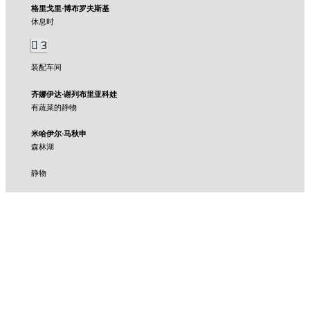
格里戈里·博布罗夫斯基
休息时
3
装配车间
齐娜伊达·谢列布里亚科娃
有蔬菜的静物
米哈伊尔·马秋申
森林湖
静物