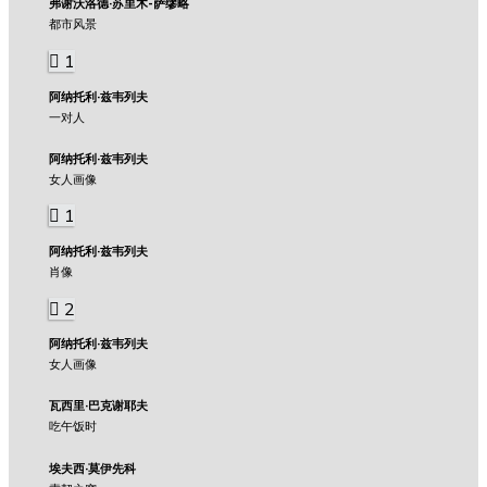
弗谢沃洛德·苏里木-萨缪略
都市风景
1
阿纳托利·兹韦列夫
一对人
阿纳托利·兹韦列夫
女人画像
1
阿纳托利·兹韦列夫
肖像
2
阿纳托利·兹韦列夫
女人画像
瓦西里·巴克谢耶夫
吃午饭时
埃夫西·莫伊先科