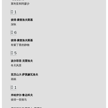
莱利亚和阿廖沙
1
彼得·康查洛夫斯基
深秋
6
彼得·康查洛夫斯基
有紫丁香的静物
5
波尔菲里·克雷洛夫
冬天风景
亚历山大·萨莫赫瓦洛夫
画稿
1
米哈伊尔·鲁达科夫
彼得一世骑马